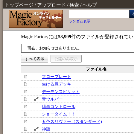
トップページ
/
アップロード
/
検索
/
ヘルプ
ランダム表示
Magic Factoryには
58,999
件のファイルが登録されてい
現在、お知らせはありません。
すべて表示
公開のみ表示
ファイル名
マロープレート
生ける屍デッキ
デーモンスピリット
青ウルパー
緑黒コントロール
ショータイム！！
五色スリヴァー（スタンダード)
神話