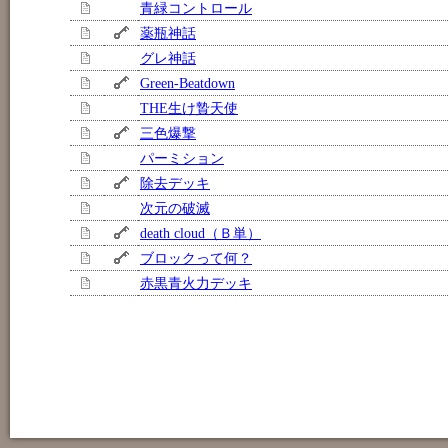
青緑コントロール
薬瓶神話
グレ神話
Green-Beatdown
THE生け贄天使
三色爆撃
パーミション
除去デッキ
次元の破滅
death cloud（Ｂ単）
ブロックって何？
赤黒青火力デッキ