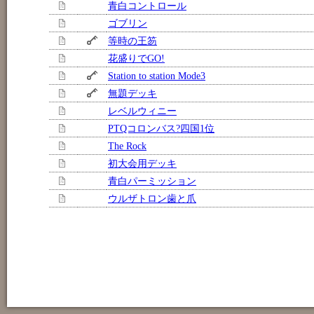
青白コントロール
ゴブリン
等時の王笏
花盛りでGO!
Station to station Mode3
無題デッキ
レベルウィニー
PTQコロンバス?四国1位
The Rock
初大会用デッキ
青白パーミッション
ウルザトロン歯と爪