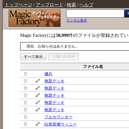
トップページ
/
アップロード
/
検索
/
ヘルプ
ランダム表示
Magic Factoryには
58,999
件のファイルが登録されてい
現在、お知らせはありません。
すべて表示
公開のみ表示
ファイル名
傭兵
無題デッキ
無題デッキ
無題デッキ
無題デッキ
無題デッキ
フルカウンター
白単装備ウィニー