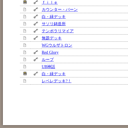
ｆｉｌｅ
カウンター・バーン
白・緑デッキ
サソリ鋳造所
テンポラリマイア
無題デッキ
WGウルザトロン
Red Glory
ループ
UB神話
白・緑デッキ
レベレデッキ?！