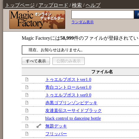
トップページ
/
アップロード
/
検索
/
ヘルプ
ランダム表示
Magic Factoryには
58,999
件のファイルが登録されてい
現在、お知らせはありません。
すべて表示
公開のみ表示
ファイル名
トゥエルブポストver1.0
青白コントロールver1.0
トゥエルブポストver0.0
赤黒ゴブリンゾンビデッキ
友達直伝スーサイドブラック
black control to danceing bottle
無題デッキ
フリッパー