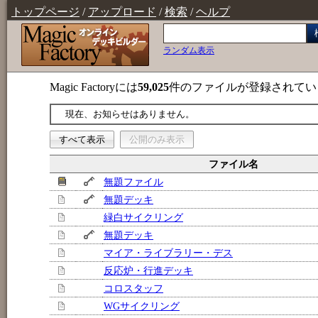
トップページ
/
アップロード
/
検索
/
ヘルプ
ランダム表示
Magic Factoryには
59,025
件のファイルが登録されてい
現在、お知らせはありません。
すべて表示
公開のみ表示
ファイル名
無題ファイル
無題デッキ
緑白サイクリング
無題デッキ
マイア・ライブラリー・デス
反応炉・行進デッキ
コロスタッフ
WGサイクリング