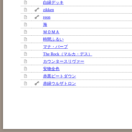
白緑デッキ
zikken
reon
海
ＭＯＭＡ
時間ふるい
マナ・バーブ
The Rock（マルカ・デス）
カウンタースリヴァー
安物全色
赤黒ビートダウン
赤緑ウルザトロン