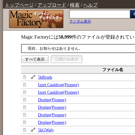
トップページ
/
アップロード
/
検索
/
ヘルプ
ランダム表示
Magic Factoryには
58,999
件のファイルが登録されてい
現在、お知らせはありません。
すべて表示
公開のみ表示
ファイル名
5kRrnds
Izzet Cauldron(Pioneer)
Izzet Cauldron(Pioneer)
Dredge(Pioneer)
Dredge(Pioneer)
Dredge(Pioneer)
Dredge(Pioneer)
5kGWaly